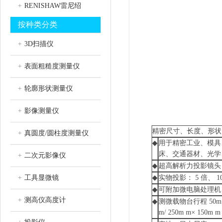
+
RENISHAW雷尼绍
按种类分类
+
3D扫描仪
+
表面粗糙度测量仪
+
轮廓形状测量仪
+
影像测量仪
精密尺寸、长度、形状
+
真圆度/圆柱度测量仪
◆
用于精密工业、模具、
床、交通器材、光学
+
二次元影像仪
◆
超高解析力投影镜头
+
工具显微镜
◆
实物投影： 5 倍、 10 
◆
可附加微电脑处理机（ 
+
测高仪高度计
◆
测微载物台行程 50m m× 5
m/ 250m m× 150m m