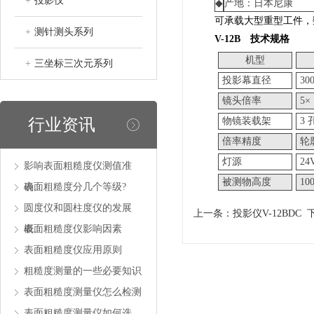
+
投影仪
◆
产地：日本尼康
可承载大型重型工件，数字
+
测针测头系列
V-12B 技术规格
机型
+
三坐标三次元系列
投影幕直径
30
镜头倍率
5×
行业资讯
物镜装载架
3
倍率精度
轮廓
灯源
24
影响表面粗糙度仪测值准
被测物高度
10
确..
表面粗糙度分几个等级?
圆度仪和圆柱度仪的发展
上一条：
投影仪V-12BDC
下
概..
表面粗糙度仪影响因素
表面粗糙度仪应用原则
粗糙度测量的一些必要知识
表面粗糙度测量仪怎么检测
表面粗糙度测量仪如何选